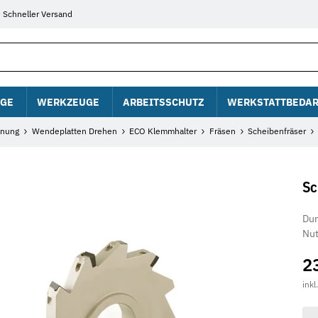
Schneller Versand
GE
WERKZEUGE
ARBEITSSCHUTZ
WERKSTATTBEDAR
anung
Wendeplatten Drehen
ECO Klemmhalter
Fräsen
Scheibenfräser
Sc
Du
Nu
2
inkl