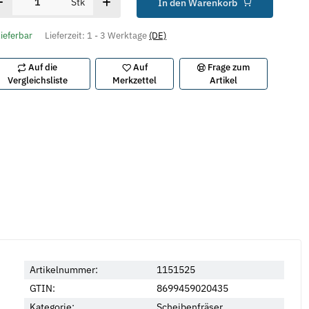
Stk
In den Warenkorb
lieferbar
Lieferzeit:
1 - 3 Werktage
(DE)
Auf die
Auf
Frage zum
Vergleichsliste
Merkzettel
Artikel
Artikelnummer:
1151525
GTIN:
8699459020435
Kategorie:
Scheibenfräser