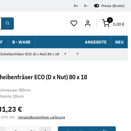
A+
A-
Preise (Brutto)
0
0,00 €
F
B - WARE
ANGEBOTE
NEU
Scheibenfräser ECO (D x Nut) 80 x 18
heibenfräser ECO (D x Nut) 80 x 18
rchmesser 80mm
tbreite 18mm
31,23 €
. 19% USt. ,
Versandkostenfreie Lieferung