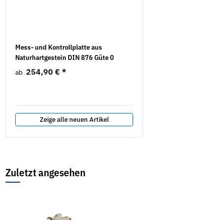
Mess- und Kontrollplatte aus
10x Trennscheiben - SP 
Naturhartgestein DIN 876 Güte 0
INOX, TF 41 (616399000)
Metabo
254,90 €
*
ab
10,25 €
*
1,03 € pro 1 Stück
Zeige alle neuen Artikel
Zuletzt angesehen