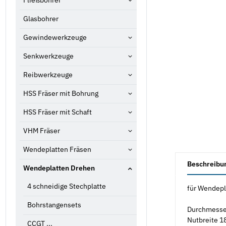
Fließbohrer
Glasbohrer
Gewindewerkzeuge
Senkwerkzeuge
Reibwerkzeuge
HSS Fräser mit Bohrung
HSS Fräser mit Schaft
VHM Fräser
Wendeplatten Fräsen
weitere Registe
Beschreibu
Wendeplatten Drehen
4 schneidige Stechplatte
für Wendepl
Bohrstangensets
Durchmess
Nutbreite 
CCGT ...