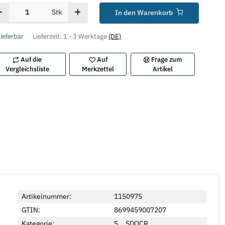
Stk
In den Warenkorb
lieferbar
Lieferzeit:
1 - 3 Werktage
(DE)
Auf die
Auf
Frage zum
Vergleichsliste
Merkzettel
Artikel
Artikelnummer:
1150975
GTIN:
8699459007207
Kategorie:
S... SDQCR