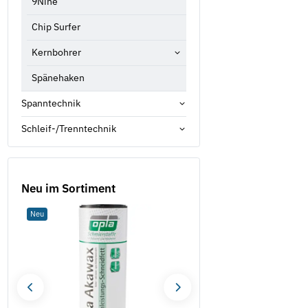
9Nine
Chip Surfer
Kernbohrer
Spänehaken
Spanntechnik
Schleif-/Trenntechnik
Neu im Sortiment
Neu
Neu