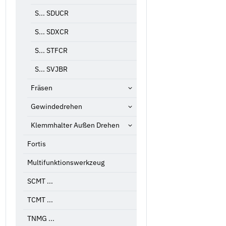
S... SDUCR
S... SDXCR
S... STFCR
S... SVJBR
Fräsen
Gewindedrehen
Klemmhalter Außen Drehen
Fortis
Multifunktionswerkzeug
SCMT ...
TCMT ...
TNMG ...