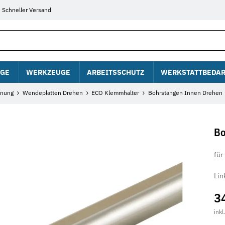
Schneller Versand
GE
WERKZEUGE
ARBEITSSCHUTZ
WERKSTATTBEDAR
anung
Wendeplatten Drehen
ECO Klemmhalter
Bohrstangen Innen Drehen
Bo
für
Lin
3
inkl