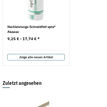
se
Hochleistungs-Schneidfett opta®
Mess- und Kontrollplatte
Akawax
Naturhartgestein DIN 876
9,25 € -
17,74 €
*
254,90 €
*
ab
Zeige alle neuen Artikel
Zuletzt angesehen