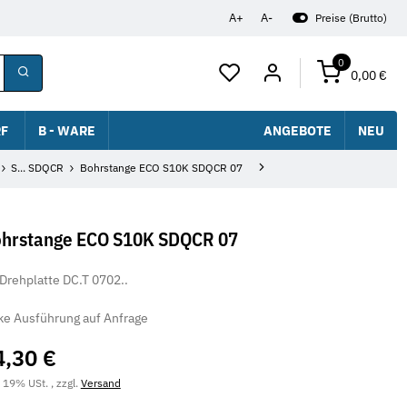
A+
A-
Preise (Brutto)
0
0,00 €
F
B - WARE
ANGEBOTE
NEU
S... SDQCR
Bohrstange ECO S10K SDQCR 07
hrstange ECO S10K SDQCR 07
 Drehplatte DC.T 0702..
ke Ausführung auf Anfrage
4,30 €
. 19% USt. , zzgl.
Versand