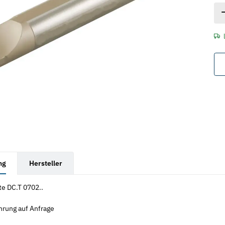
rkarten anzeigen
ng
Hersteller
te DC.T 0702..
hrung auf Anfrage