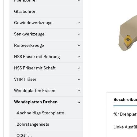
Fließbohrer
Glasbohrer
Gewindewerkzeuge
Senkwerkzeuge
Reibwerkzeuge
HSS Fräser mit Bohrung
HSS Fräser mit Schaft
VHM Fräser
Wendeplatten Fräsen
weitere Registe
Beschreibu
Wendeplatten Drehen
4 schneidige Stechplatte
für Drehplat
Bohrstangensets
Linke Ausfü
CCGT ...