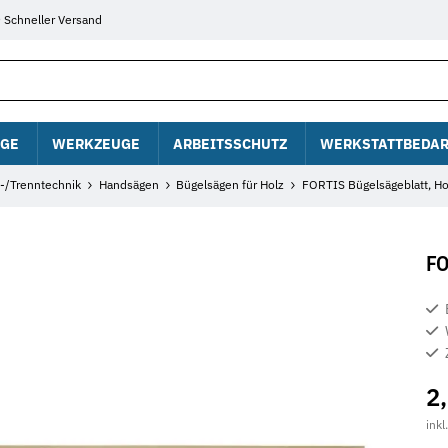
Schneller Versand
GE
WERKZEUGE
ARBEITSSCHUTZ
WERKSTATTBEDAR
f-/Trenntechnik
Handsägen
Bügelsägen für Holz
FORTIS Bügelsägeblatt, 
FO
2
inkl