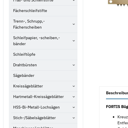
Fräs- und Schleifstifte
Fächerschleifstifte
Trenn-, Schrupp,-
Fächerscheiben
Schleifpapier, -scheiben,-
bänder
Schleiftöpfe
Drahtbürsten
Sägebänder
Kreissägeblätter
weitere Registe
Beschreibu
Hartmetall-Kreissägeblätter
FORTIS Büg
HSS-Bi-Metall-Lochsägen
Kreuz
Stich-/Säbelsägeblätter
Entfe