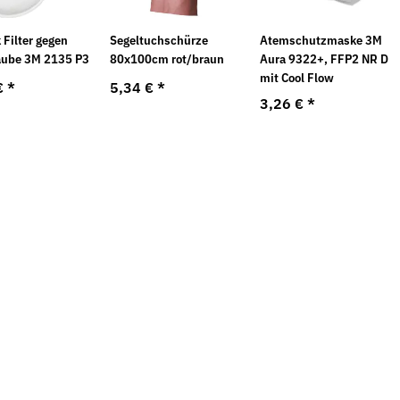
 Filter gegen
Segeltuchschürze
Atemschutzmaske 3M
äube 3M 2135 P3
80x100cm rot/braun
Aura 9322+, FFP2 NR D
mit Cool Flow
€
*
5,34 €
*
3,26 €
*
Neu
fräse EMF 150.1
Klebeband - BOPP 50 mm x 66 m, leise
T
nkl. 2
abrollend
nscheiben