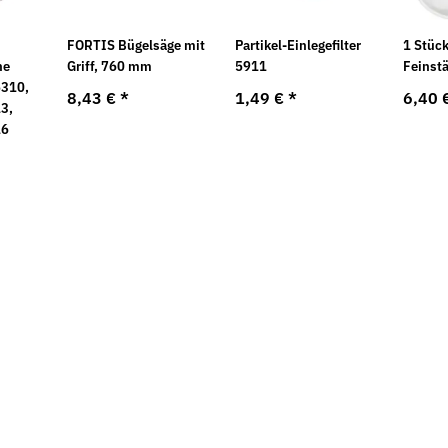
FORTIS Bügelsäge mit
Partikel-Einlegefilter
1 Stück
he
Griff, 760 mm
5911
Feinst
5310,
8,43 €
*
1,49 €
*
6,40 
3,
16
Neu
Sale 16%
 aus
Oberflächenfräse EOF 100.1
Mauerschlitz
 Güte 0
EIBENSTOCK
EIBENSTOCK i
Diamanttren