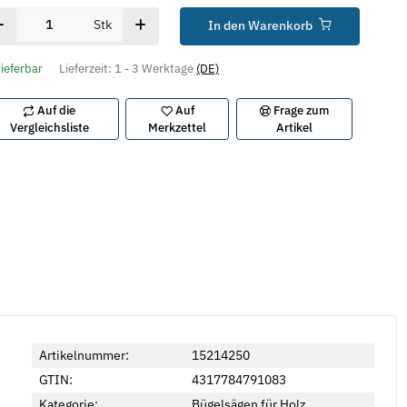
Stk
In den Warenkorb
lieferbar
Lieferzeit:
1 - 3 Werktage
(DE)
Auf die
Auf
Frage zum
Vergleichsliste
Merkzettel
Artikel
Artikelnummer:
15214250
GTIN:
4317784791083
Kategorie:
Bügelsägen für Holz