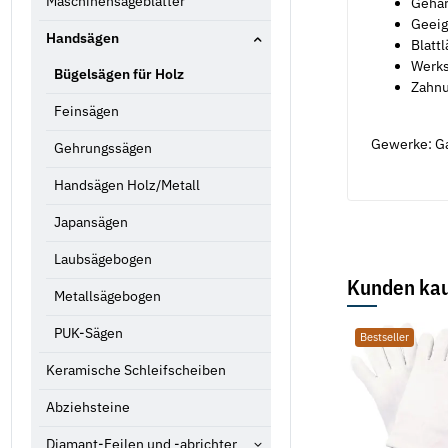
Maschinensägeblätter
Gehär
Geeig
Handsägen
Blatt
Werks
Bügelsägen für Holz
Zahnu
Feinsägen
Gewerke: Ga
Gehrungssägen
Handsägen Holz/Metall
Japansägen
Laubsägebogen
Kunden kau
Metallsägebogen
PUK-Sägen
Bestseller
Keramische Schleifscheiben
Abziehsteine
Diamant-Feilen und -abrichter