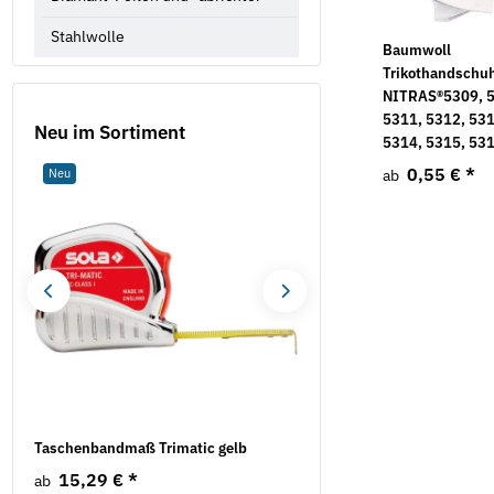
Stahlwolle
Baumwoll
Trikothandschu
NITRAS®5309, 
5311, 5312, 531
Neu im Sortiment
5314, 5315, 53
0,55 €
*
Neu
Neu
ab
se
Taschenbandmaß Trimatic gelb
Mess- und Kontrollplatte
Naturhartgestein DIN 876
15,29 €
*
ab