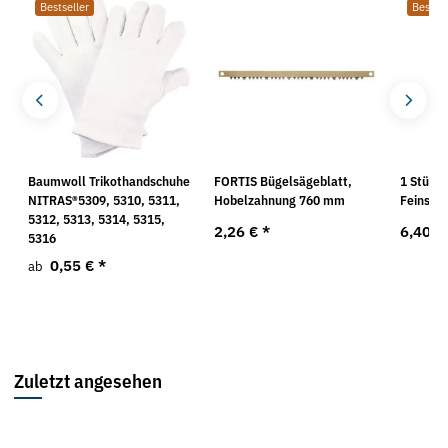
Bestseller
Bestsel
Baumwoll Trikothandschuhe
FORTIS Bügelsägeblatt,
1 Stück 
NITRAS®5309, 5310, 5311,
Hobelzahnung 760 mm
Feinstä
5312, 5313, 5314, 5315,
2,26 €
*
6,40 €
5316
0,55 €
*
ab
Zuletzt angesehen