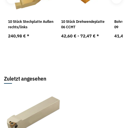
10 Stück Stechplatte Außen
10 Stück Drehwendeplatte
Bohrsta
rechts/links
06 CCMT
09
240,98 €
*
42,60 € -
72,47 €
*
41,47
Zuletzt angesehen