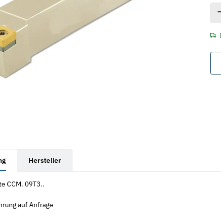
rkarten anzeigen
ng
Hersteller
te CCM. 09T3..
hrung auf Anfrage