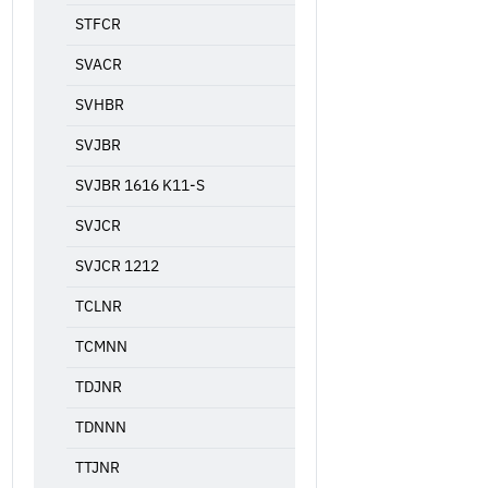
STFCR
SVACR
SVHBR
SVJBR
SVJBR 1616 K11-S
SVJCR
SVJCR 1212
TCLNR
TCMNN
TDJNR
TDNNN
TTJNR