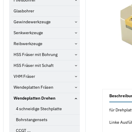
Fließbohrer
Glasbohrer
Gewindewerkzeuge
Senkwerkzeuge
Reibwerkzeuge
HSS Fräser mit Bohrung
HSS Fräser mit Schaft
VHM Fräser
Wendeplatten Fräsen
weitere Registe
Beschreibu
Wendeplatten Drehen
4 schneidige Stechplatte
für Drehplat
Bohrstangensets
Linke Ausfü
CCGT ...