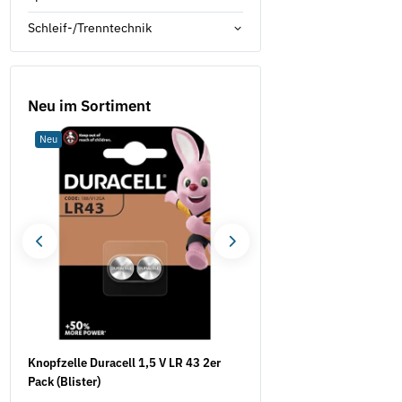
Schleif-/Trenntechnik
Neu im Sortiment
Neu
Neu
Knopfzelle Duracell 1,5 V LR 43 2er
LYRA Permanentmarker 
Pack (Blister)
6mm