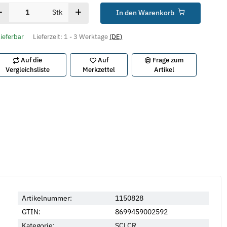
Stk
In den Warenkorb
lieferbar
Lieferzeit:
1 - 3 Werktage
(DE)
Auf die
Auf
Frage zum
Vergleichsliste
Merkzettel
Artikel
Artikelnummer:
1150828
GTIN:
8699459002592
Kategorie:
SCLCR