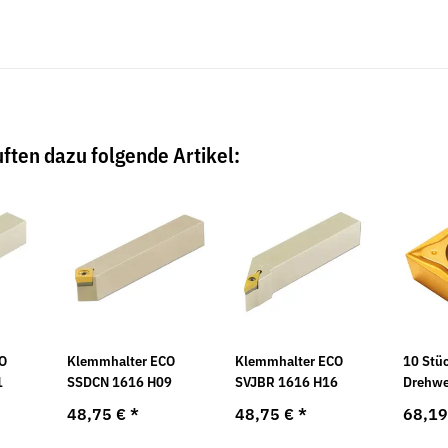
ften dazu folgende Artikel:
CO
Klemmhalter ECO
Klemmhalter ECO
10 Stü
1
SSDCN 1616 H09
SVJBR 1616 H16
Drehwe
48,75 €
*
48,75 €
*
68,19