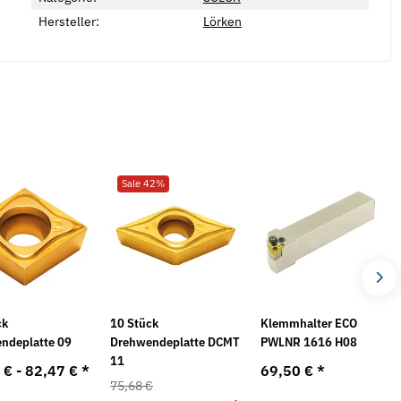
Hersteller:
Lörken
Sale 42%
ck
10 Stück
Klemmhalter ECO
ndeplatte 09
Drehwendeplatte DCMT
PWLNR 1616 H08
11
 € -
82,47 €
*
69,50 €
*
75,68 €