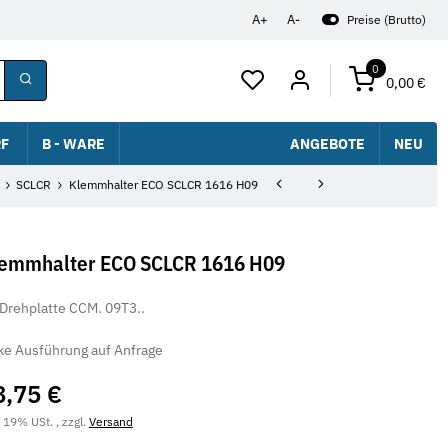
A+
A-
Preise (Brutto)
0
0,00 €
F
B - WARE
ANGEBOTE
NEU
SCLCR
Klemmhalter ECO SCLCR 1616 H09
emmhalter ECO SCLCR 1616 H09
 Drehplatte CCM. 09T3..
ke Ausführung auf Anfrage
8,75 €
. 19% USt. , zzgl.
Versand