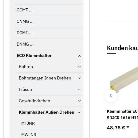
CCMT ...
CNMG ...
DCMT ...
DNMG ...
Kunden kau
ECO Klemmhalter
Bohren
Bohrstangen Innen Drehen
Fräsen
Gewindedrehen
Klemmhalter ECO
10 Stück
Klemmhalter E
Klemmhalter Außen Drehen
PWLNR 1616 H08
Drehwendeplatte SCMT
SDJCR 1616 H1
MTJNR
09
69,50 €
*
48,75 €
*
67,12 € -
81,40 €
*
MWLNR