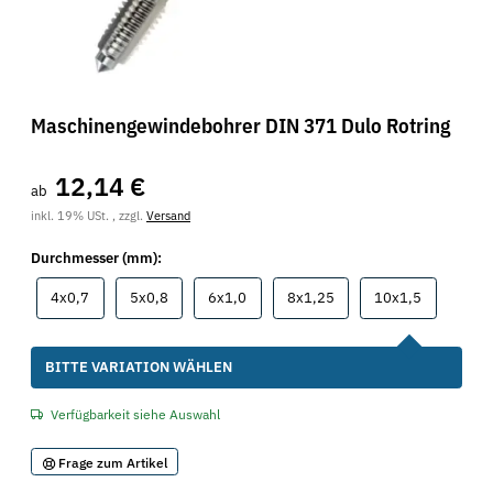
Maschinengewindebohrer DIN 371 Dulo Rotring
12,14 €
ab
inkl. 19% USt. , zzgl.
Versand
Durchmesser (mm):
4x0,7
5x0,8
6x1,0
8x1,25
10x1,5
4x0,7
5x0,8
6x1,0
8x1,25
10x1,5
x
BITTE VARIATION WÄHLEN
Verfügbarkeit siehe Auswahl
Frage zum Artikel