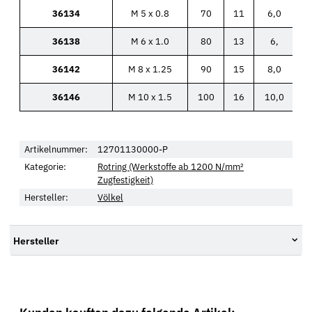
36134
M 5 x 0.8
70
11
6,0
36138
M 6 x 1.0
80
13
6,
36142
M 8 x 1.25
90
15
8,0
36146
M 10 x 1.5
100
16
10,0
Artikelnummer:
12701130000-P
Kategorie:
Rotring (Werkstoffe ab 1200 N/mm²
Zugfestigkeit)
Hersteller:
Völkel
Hersteller