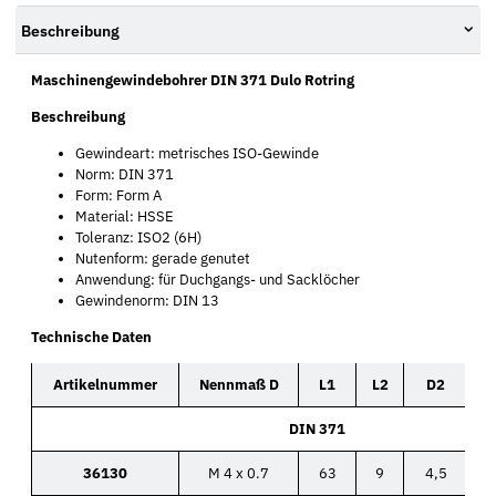
Beschreibung
Maschinengewindebohrer DIN 371 Dulo Rotring
Beschreibung
Gewindeart: metrisches ISO-Gewinde
Norm: DIN 371
Form: Form A
Material: HSSE
Toleranz: ISO2 (6H)
Nutenform: gerade genutet
Anwendung: für Duchgangs- und Sacklöcher
Gewindenorm: DIN 13
Technische Daten
Artikelnummer
Nennmaß D
L1
L2
D2
DIN 371
36130
M 4 x 0.7
63
9
4,5