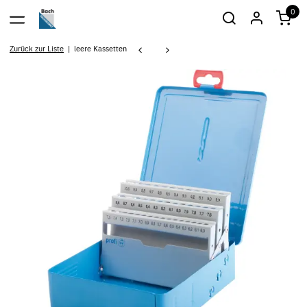
0
Zurück zur Liste
leere Kassetten