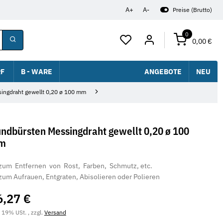
A+
A-
Preise (Brutto)
0
0,00 €
F
B - WARE
ANGEBOTE
NEU
ingdraht gewellt 0,20 ø 100 mm
ndbürsten Messingdraht gewellt 0,20 ø 100
m
zum Entfernen von Rost, Farben, Schmutz, etc.
zum Aufrauen, Entgraten, Abisolieren oder Polieren
6,27 €
. 19% USt. , zzgl.
Versand