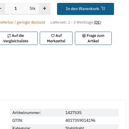
Stk
In den Warenkorb
lieferbar / geringer Bestand
Lieferzeit:
1 - 3 Werktage
(DE)
Auf die
Auf
Frage zum
Vergleichsliste
Merkzettel
Artikel
Artikelnummer:
1427535
GTIN:
4017359014196
Kategorie:
Stahldraht