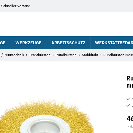
Schneller Versand
GE
WERKZEUGE
ARBEITSSCHUTZ
WERKSTATTBEDAR
f-/Trenntechnik
Drahtbürsten
Rundbürsten
Stahldraht
Rundbürsten Mess
Ru
m
4
inkl