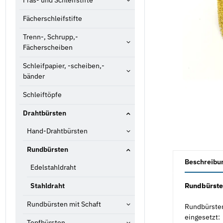
Fräs- und Schleifstifte
Fächerschleifstifte
Trenn-, Schrupp,-
Fächerscheiben
Schleifpapier, -scheiben,-
bänder
Schleiftöpfe
Drahtbürsten
Hand-Drahtbürsten
Rundbürsten
weitere Registe
Beschreibu
Edelstahldraht
Rundbürste
Stahldraht
Rundbürsten mit Schaft
Rundbürsten
eingesetzt:
Topfbürsten