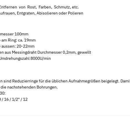
ntfernen von Rost, Farben, Schmutz, etc.
ufrauen, Entgraten, Abisolieren oder Polieren
hmesser 100mm
e am Ring: ca. 19mm
e aussen: 20-22mm
en aus Messingdraht Durchmesser 0,2mm, gewellt
Umdrehungszahl 8000U/min
en sind Reduzierringe für die üblichen Aufnahmegrößen beigelegt. Dami
e die nachstehenden Bohrungen.
 30:
0 / 16 / 1/2" / 12