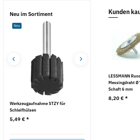
Kunden kau
Neu im Sortiment
Neu
Neu
LESSMANN Rund
Messingdraht Ø
Schaft 6 mm
8,20 €
*
Werkzeugaufnahme STZY für
Oberflächenfräse EOF 10
Schleifhülsen
EIBENSTOCK
5,49 €
*
210,50 €
*