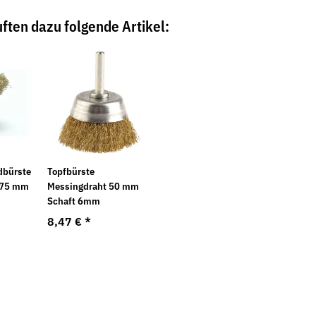
ften dazu folgende Artikel:
Neu
Neu
bürste
Topfbürste
 75 mm
Messingdraht 50 mm
Schaft 6mm
8,47 €
*
0.1
Mess- und Kontrollplatte aus
Klebeband - 
Naturhartgestein DIN 876 Güte 0
abrollend
254,90 €
*
1,80 €
*
ab
0,03 € pro 1 m