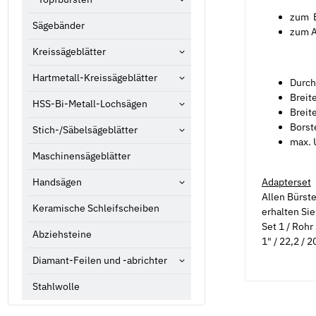
zum E
Sägebänder
zum A
Kreissägeblätter
Hartmetall-Kreissägeblätter
Durc
Breit
HSS-Bi-Metall-Lochsägen
Breit
Borst
Stich-/Säbelsägeblätter
max. 
Maschinensägeblätter
Adapterset
Handsägen
Allen Bürst
Keramische Schleifscheiben
erhalten Si
Set 1 / Rohr
Abziehsteine
1" / 22,2 / 2
Diamant-Feilen und -abrichter
Stahlwolle