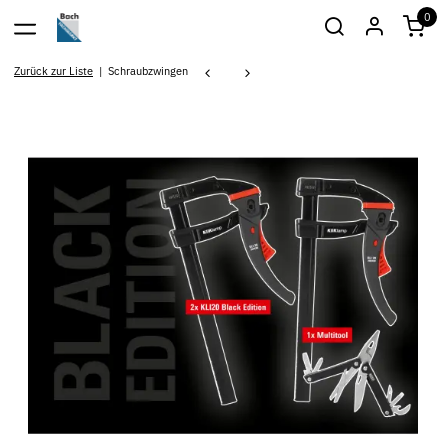
0
Zurück zur Liste
Schraubzwingen