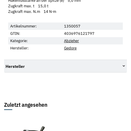
Hakenfußstärke an der Spitze (e) 5,0 mm
Zugkraft max. t 15,0 t
Zugkraft max. N.m 14 N·m
Artikelnummer:
1350057
GTIN:
4036976121797
Kategorie:
Abzieher
Hersteller:
Gedore
Hersteller
Zuletzt angesehen