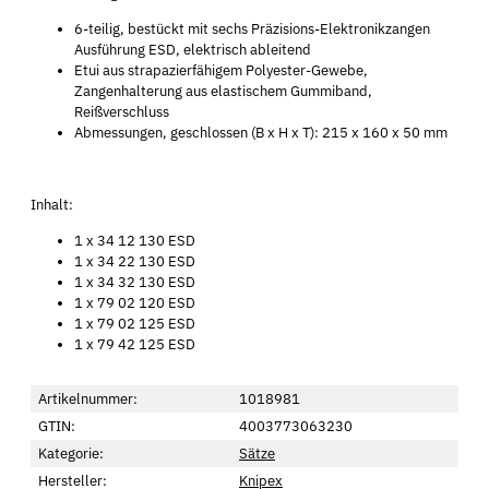
6-teilig, bestückt mit sechs Präzisions-Elektronikzangen
Ausführung ESD, elektrisch ableitend
Etui aus strapazierfähigem Polyester-Gewebe,
Zangenhalterung aus elastischem Gummiband,
Reißverschluss
Abmessungen, geschlossen (B x H x T): 215 x 160 x 50 mm
Inhalt:
1 x 34 12 130 ESD
1 x 34 22 130 ESD
1 x 34 32 130 ESD
1 x 79 02 120 ESD
1 x 79 02 125 ESD
1 x 79 42 125 ESD
Artikelnummer:
1018981
GTIN:
4003773063230
Kategorie:
Sätze
Hersteller:
Knipex