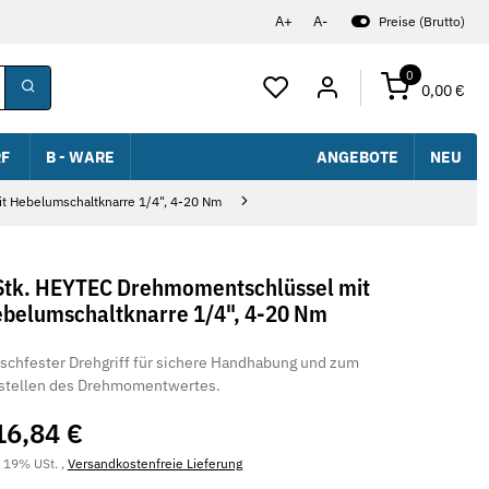
A+
A-
Preise (Brutto)
0
0,00 €
F
B - WARE
ANGEBOTE
NEU
t Hebelumschaltknarre 1/4", 4-20 Nm
Stk. HEYTEC Drehmomentschlüssel mit
belumschaltknarre 1/4", 4-20 Nm
schfester Drehgriff für sichere Handhabung und zum
stellen des Drehmomentwertes.
16,84 €
. 19% USt. ,
Versandkostenfreie Lieferung