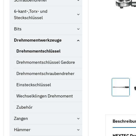
Schraubendreher
6-kant-,Torx- und
Steckschlüssel
Bits
Drehmomentwerkzeuge
Drehmomentschlüssel
Drehmomentschlüssel Gedore
Drehmomentschraubendreher
Einsteckschlüssel
Wechselklingen Drehmoment
Zubehör
weitere Registe
Zangen
Beschreibu
Hämmer
HEYTEC Dre