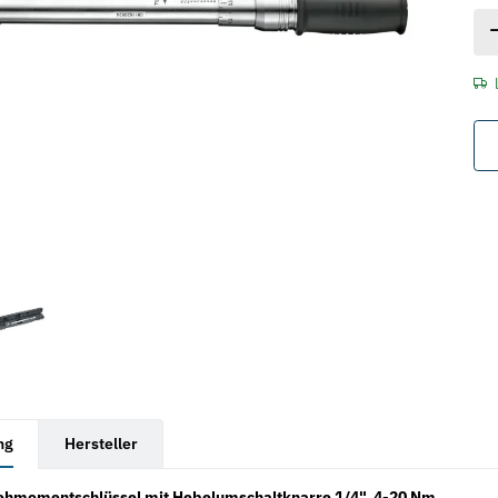
rkarten anzeigen
ng
Hersteller
hmomentschlüssel mit Hebelumschaltknarre 1/4", 4-20 Nm