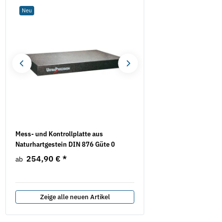
Neu
Neu
Mess- und Kontrollplatte aus
Klebeband - BOPP 50 mm 
Naturhartgestein DIN 876 Güte 0
abrollend
254,90 €
*
1,80 €
*
ab
0,03 € pro 1 m
Zeige alle neuen Artikel