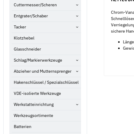
Cuttermesser/Scheren
Chrom-Vanad
Entgrater/Schaber
Schnelllösen
Verriegelun
Tacker
sichere Han
Klotzhebel
Läng
Gewic
Glasschneider
Schlag/Markierwerkzeuge
Abzieher und Mutternsprenger
Hakenschlüssel / Spezialschlüssel
VDE-isolierte Werkzeuge
Werkstatteinrichtung
Werkzeugsortimente
Batterien