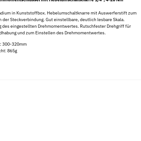
ium in Kunststoffbox. Hebelumschaltknarre mit Auswerferstift zum
 der Steckverbindung. Gut einstellbare, deutlich lesbare Skala.
g des eingestellten Drehmomentwertes. Rutschfester Drehgriff für
dhabung und zum Einstellen des Drehmomentwertes.
e: 300-320mm
ht: 865g