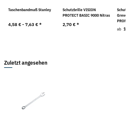
Taschenbandmaß Stanley
Schutzbrille VISION
Schutz-
PROTECT BASIC 9000 Nitras
Greven 
PROFES
4,58 € -
7,63 €
*
2,70 €
*
1,3
ab
Zuletzt angesehen