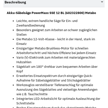
Beschreibung
Akku-Säbelsäge PowerMaxx SSE 12 BL (602322800) Metabo
Leichte, extrem handliche Säge für Ein- und
Zweihandbedienung
Besonders geeignet zum Arbeiten an schwer zugänglichen
Stellen
Die Metabo 12-Volt-Klasse - leicht in der Hand, stark im
Einsatz
Einzigartiger Metabo Brushless-Motor für schnellen
Arbeitsfortschritt und höchste Effizienz bei jedem Einsatz
Vario (V)-Elektronik zum Arbeiten mit materialgerechten
Hubzahlen
Sägeblatt um 180° drehbar zum bequemen Arbeiten über
Kopf
Erweitertes Einsatzspektrum durch einzigartige Quick-
Aufnahme für Säbelsägeblätter und Stichsägeblätter
Werkzeuglos verstellbarer Tiefenanschlag für optimale
Ausnutzung des Sägeblattes und vielseitige Anwendungen
wie z.B. Tauchschnitte
Integriertes LED-Arbeitslicht für optimale Ausleuchtung der
Schnittstelle
Breites Einsatzspektrum durch das abgestimmte Metabo