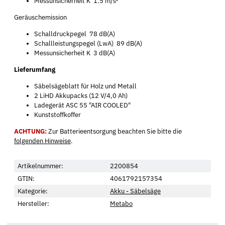
Messunsicherheit K 1.5 m/s²
Geräuschemission
Schalldruckpegel 78 dB(A)
Schallleistungspegel (LwA) 89 dB(A)
Messunsicherheit K 3 dB(A)
Lieferumfang
Säbelsägeblatt für Holz und Metall
2 LiHD Akkupacks (12 V/4,0 Ah)
Ladegerät ASC 55 "AIR COOLED"
Kunststoffkoffer
ACHTUNG:
Zur Batterieentsorgung beachten Sie bitte die
folgenden Hinweise
.
Artikelnummer:
2200854
GTIN:
4061792157354
Kategorie:
Akku - Säbelsäge
Hersteller:
Metabo