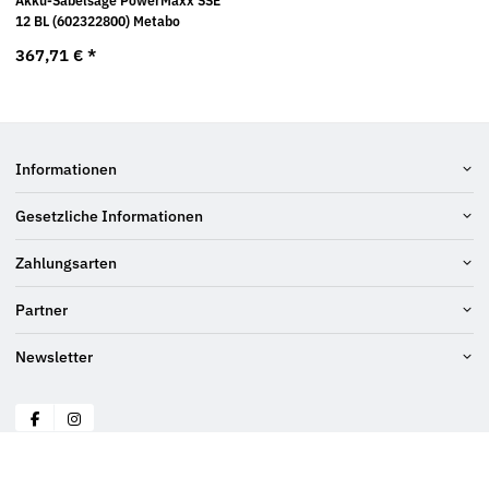
Akku-Säbelsäge PowerMaxx SSE
12 BL (602322800) Metabo
367,71 €
*
Informationen
Gesetzliche Informationen
Zahlungsarten
Partner
Newsletter
© Bach GmbH
* Alle Preise inkl. gesetzlicher USt., zzgl.
Versand