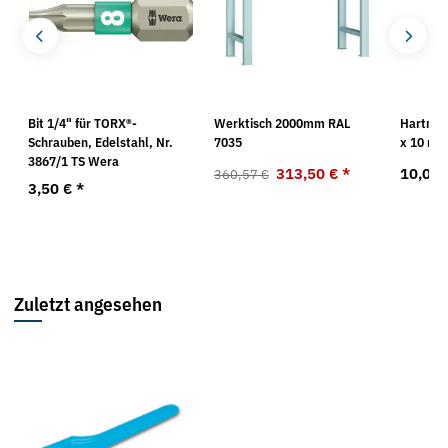
t
Bit 1/4" für TORX®-
Werktisch 2000mm RAL
Hartmet
Schrauben, Edelstahl, Nr.
7035
x 10 m
3867/1 TS Wera
313,50 €
*
10,09
360,57 €
3,50 €
*
Zuletzt angesehen