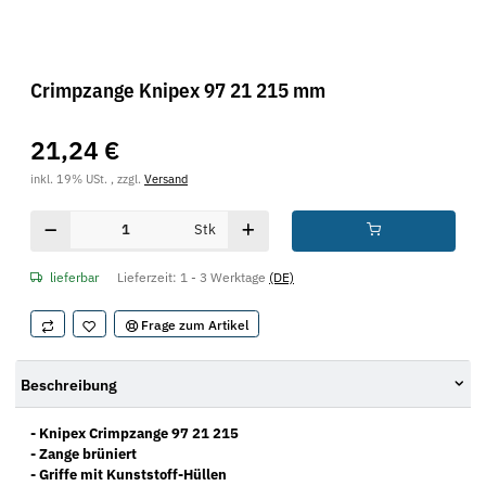
Crimpzange Knipex 97 21 215 mm
21,24 €
inkl. 19% USt. , zzgl.
Versand
Stk
lieferbar
Lieferzeit:
1 - 3 Werktage
(DE)
Frage zum Artikel
Beschreibung
- Knipex Crimpzange 97 21 215
- Zange brüniert
- Griffe mit Kunststoff-Hüllen