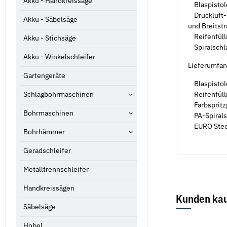
Akku - Handkreissäge
Blaspistole
Druckluft-F
Akku - Säbelsäge
und Breitstr
Reifenfüllm
Akku - Stichsäge
Spiralschla
Akku - Winkelschleifer
Lieferumfan
Gartengeräte
Blaspistol
Reifenfüll
Schlagbohrmaschinen
Farbspritzp
Bohrmaschinen
PA-Spiralsc
EURO Steck
Bohrhämmer
Geradschleifer
Metalltrennschleifer
Handkreissägen
Kunden kau
Säbelsäge
Hobel