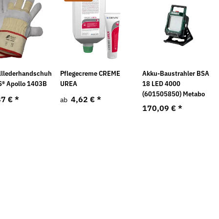
lllederhandschuh
Pflegecreme CREME
Akku-Baustrahler BSA
® Apollo 1403B
UREA
18 LED 4000
(601505850) Metabo
87 €
*
4,62 €
*
ab
170,09 €
*