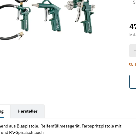
Spi
4
inkl
rkarten anzeigen
ng
Hersteller
nd aus Blaspistole, Reifenfüllmessgerät, Farbspritzpistole mit
 und PA-Spiralschlauch