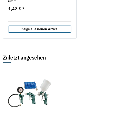
6mm
Schleifhülsen
1,42 €
*
5,49 €
*
Zeige alle neuen Artikel
Zuletzt angesehen