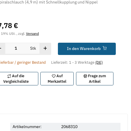
ralschlauch (4,9 m) mit Schnellkupplung und Nippel
7,78 €
. 19% USt. , zzgl.
Versand
Stk
In den Warenkorb
lieferbar / geringer Bestand
Lieferzeit:
1 - 3 Werktage
(DE)
Auf die
Auf
Frage zum
Vergleichsliste
Merkzettel
Artikel
Artikelnummer:
2068310