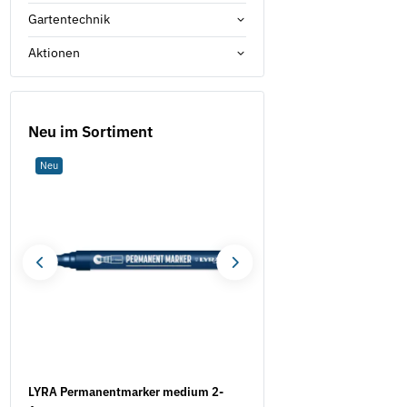
Gartentechnik
Aktionen
Neu im Sortiment
Neu
Neu
LYRA Permanentmarker medium 2-
Werkzeugaufnahme STZY