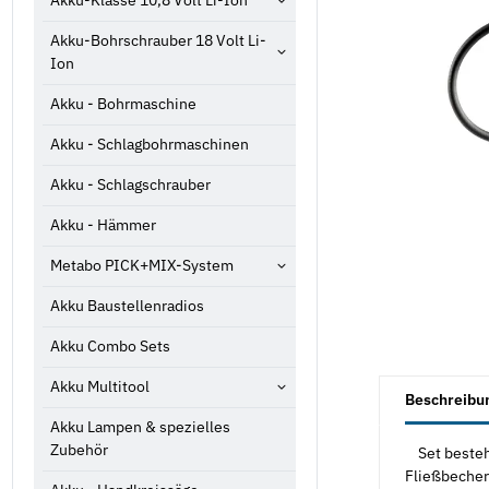
Akku-Klasse 10,8 Volt Li-Ion
Akku-Bohrschrauber 18 Volt Li-
Ion
Akku - Bohrmaschine
Akku - Schlagbohrmaschinen
Akku - Schlagschrauber
Akku - Hämmer
Metabo PICK+MIX-System
Akku Baustellenradios
Akku Combo Sets
weitere Registe
Akku Multitool
Beschreibu
Akku Lampen & spezielles
Zubehör
Set bestehe
Fließbecher