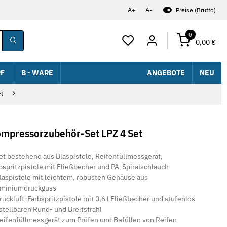
A+
A-
Preise (Brutto)
0
0,00 €
F
B - WARE
ANGEBOTE
NEU
t
mpressorzubehör-Set LPZ 4 Set
 bestehend aus Blaspistole, Reifenfüllmessgerät,
bspritzpistole mit Fließbecher und PA-Spiralschlauch
spistole mit leichtem, robusten Gehäuse aus
miniumdruckguss
ckluft-Farbspritzpistole mit 0,6 l Fließbecher und stufenlos
stellbaren Rund- und Breitstrahl
fenfüllmessgerät zum Prüfen und Befüllen von Reifen