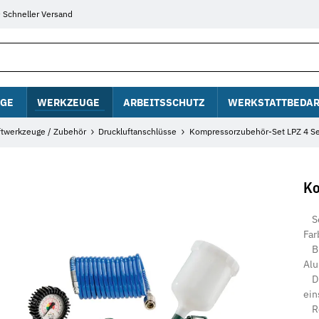
Schneller Versand
GE
WERKZEUGE
ARBEITSSCHUTZ
WERKSTATTBEDAR
ftwerkzeuge / Zubehör
Druckluftanschlüsse
Kompressorzubehör-Set LPZ 4 Se
Ko
Set
Far
Bla
Alu
Dru
ein
Rei