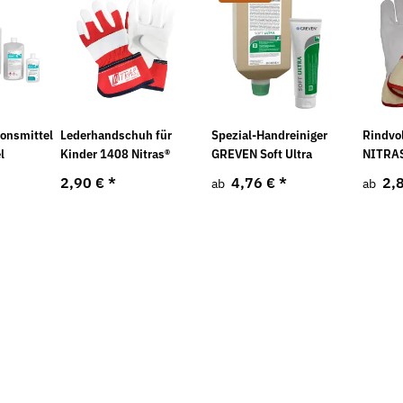
onsmittel
Lederhandschuh für
Spezial-Handreiniger
Rindvo
l
Kinder 1408 Nitras®
GREVEN Soft Ultra
NITRAS
2,90 €
*
4,76 €
*
2,
ab
ab