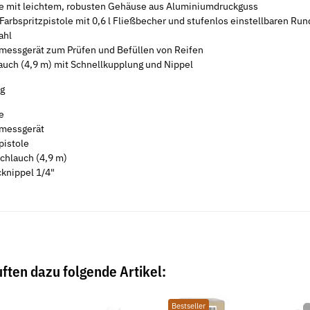
 mit leichtem, robusten Gehäuse aus Aluminiumdruckguss
arbspritzpistole mit 0,6 l Fließbecher und stufenlos einstellbaren Run
ahl
essgerät zum Prüfen und Befüllen von Reifen
uch (4,9 m) mit Schnellkupplung und Nippel
g
e
messgerät
istole
hlauch (4,9 m)
nippel 1/4"
ften dazu folgende Artikel:
Bestseller