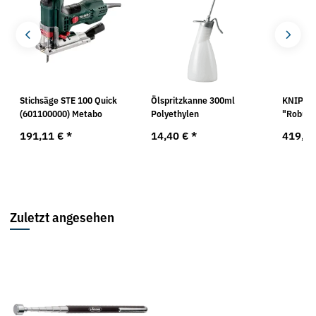
Stichsäge STE 100 Quick
Ölspritzkanne 300ml
KNIPEX®
(601100000) Metabo
Polyethylen
"Robust
191,11 €
*
14,40 €
*
419,0
Zuletzt angesehen