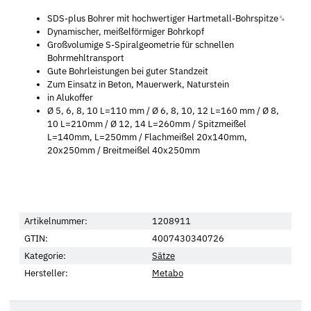
SDS-plus Bohrer mit hochwertiger Hartmetall-Bohrspitze␍
Dynamischer, meißelförmiger Bohrkopf
Großvolumige S-Spiralgeometrie für schnellen
Bohrmehltransport
Gute Bohrleistungen bei guter Standzeit
Zum Einsatz in Beton, Mauerwerk, Naturstein
in Alukoffer
Ø 5, 6, 8, 10 L=110 mm / Ø 6, 8, 10, 12 L=160 mm / Ø 8,
10 L=210mm / Ø 12, 14 L=260mm / Spitzmeißel
L=140mm, L=250mm / Flachmeißel 20x140mm,
20x250mm / Breitmeißel 40x250mm
Artikelnummer:
1208911
GTIN:
4007430340726
Kategorie:
Sätze
Hersteller:
Metabo