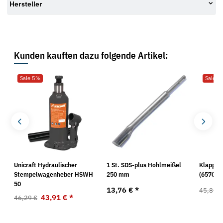
Hersteller
Kunden kauften dazu folgende Artikel:
Sale 5%
Sale 2
BL
Unicraft Hydraulischer
1 St. SDS-plus Hohlmeißel
Klappme
Stempelwagenheber HSWH
250 mm
(657049
50
13,76 €
*
45,80 €
43,91 €
*
46,29 €