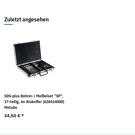
Zuletzt angesehen
SDS-plus Bohrer-/ Meißelset "SP",
17-teilig, im Alukoffer (628414000)
Metabo
34,50 €
*