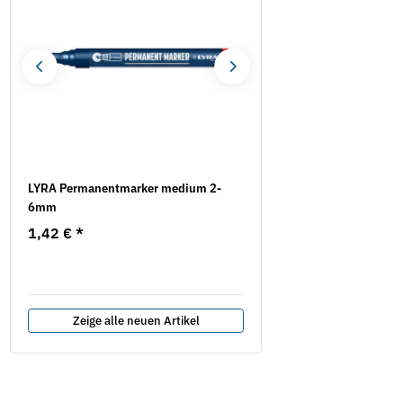
LYRA Permanentmarker medium 2-
Knopfzelle Duracell 1,5 V
6mm
Pack (Blister)
1,42 €
*
2,70 €
*
Zeige alle neuen Artikel