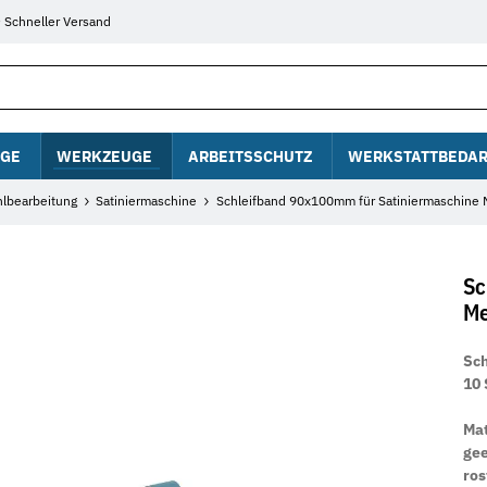
Schneller Versand
GE
WERKZEUGE
ARBEITSSCHUTZ
WERKSTATTBEDAR
hlbearbeitung
Satiniermaschine
Schleifband 90x100mm für Satiniermaschine
Sc
Me
Sch
10 
Mat
gee
ros