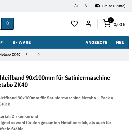
A+
A-
Preise (Brutto)
0
0,00 €
F
B - WARE
ANGEBOTE
NEU
 Metabo ZK40
hleifband 90x100mm für Satiniermaschine
tabo ZK40
leifband 90x100mm für Satiniermaschine Metabo
- Pack a
Stück
erial: Zirkonkorund
ignet sowohl für den gesamten Metallbereich, als auch für
tfreie Stähle