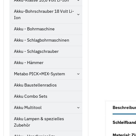
Akku-Klasse 10,8 Volt Li-Ion
Akku-Bohrschrauber 18 Volt Li-
Ion
Akku - Bohrmaschine
Akku - Schlagbohrmaschinen
Akku - Schlagschrauber
Akku - Hämmer
Metabo PICK+MIX-System
Akku Baustellenradios
Akku Combo Sets
weitere Registe
Akku Multitool
Beschreibu
Akku Lampen & spezielles
Schleifban
Zubehör
Material: Z