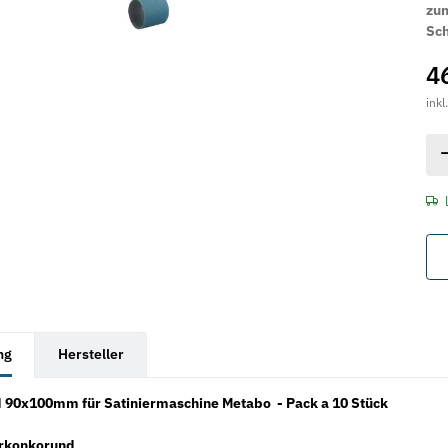
zum
Sc
4
inkl
rkarten anzeigen
ng
Hersteller
d 90x100mm für Satiniermaschine Metabo - Pack a 10 Stück
irkonkorund