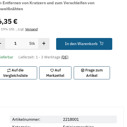
 Entfernen von Kratzern und zum Verschleifen von
hweißnähten
6,35 €
. 19% USt. , zzgl.
Versand
Stk
In den Warenkorb
lieferbar
Lieferzeit:
1 - 3 Werktage
(DE)
Auf die
Auf
Frage zum
Vergleichsliste
Merkzettel
Artikel
Artikelnummer:
2218001
Kategorie:
Satiniermaschine