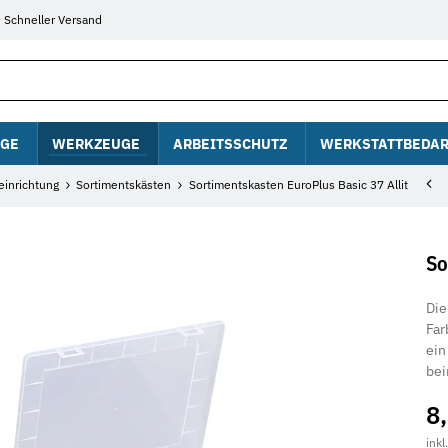
Schneller Versand
GE
WERKZEUGE
ARBEITSSCHUTZ
WERKSTATTBEDAR
einrichtung
Sortimentskästen
Sortimentskasten EuroPlus Basic 37 Allit
So
Die
Far
ein
bei
8
inkl