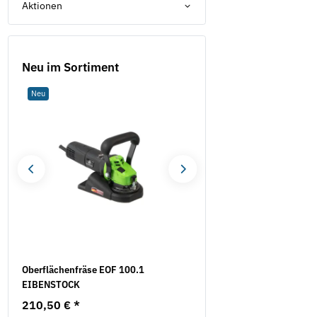
Aktionen
Neu im Sortiment
Neu
Sale 16%
Oberflächenfräse EOF 100.1
Mauerschlitzfräse EMF 1
EIBENSTOCK
EIBENSTOCK inkl. 2
Diamanttrennscheiben
210,50 €
*