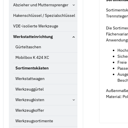
Abzieher und Mutternsprenger
Sortimentskä
Hakenschlüssel / Spezialschlüssel
Trennstege
VDE-isolierte Werkzeuge
Die Sortime
Fächervarian
Werkstatteinrichtung
Anwendungss
Gürteltaschen
Hochs
Siche
Mobilbox K 424 XC
Freie 
Sortimentskästen
Passe
Ausge
Werkstattwagen
Besch
Werkzeuggürtel
Außenmaße
Material: Po
Werkzeugkisten
Werkzeugkoffer
Werkzeugsortimente