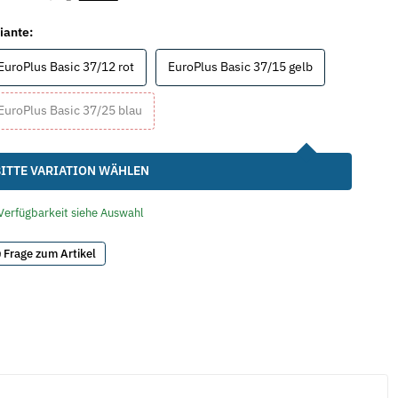
iante:
EuroPlus Basic 37/12 rot
EuroPlus Basic
EuroPlus Basic 37/12 rot
EuroPlus Basic 37/15 gelb
EuroPlus Basic 37/25 blau
EuroPlus Basic 37/25 blau
ITTE VARIATION WÄHLEN
Verfügbarkeit siehe Auswahl
Frage zum Artikel