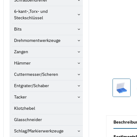
Schraubendreher
6-kant-,Torx- und
Steckschlüssel
Bits
Drehmomentwerkzeuge
Zangen
Hämmer
Cuttermesser/Scheren
Entgrater/Schaber
Tacker
Klotzhebel
weitere Registe
Glasschneider
Beschreibu
Schlag/Markierwerkzeuge
Sortimentsk