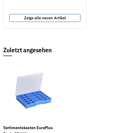
577,75 €
*
687,82 €
Zeige alle neuen Artikel
Zuletzt angesehen
Sortimentskasten EuroPlus