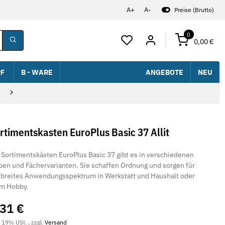
A+
A-
Preise (Brutto)
0
0,00 €
F
B - WARE
ANGEBOTE
NEU
rtimentskasten EuroPlus Basic 37 Allit
 Sortimentskästen EuroPlus Basic 37 gibt es in verschiedenen
ben und Fächervarianten. Sie schaffen Ordnung und sorgen für
 breites Anwendungsspektrum in Werkstatt und Haushalt oder
m Hobby.
,31 €
. 19% USt. , zzgl.
Versand