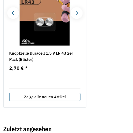
Knopfzelle Duracell 1,5 V LR 43 2er
Hochleistungs-Schneidfet
Pack (Blister)
Akawax
2,70 €
*
9,25 € -
17,74 €
*
Zeige alle neuen Artikel
Zuletzt angesehen