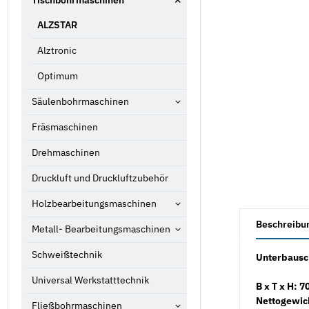
Tischbohrmaschinen
ALZSTAR
Alztronic
Optimum
Säulenbohrmaschinen
Fräsmaschinen
Drehmaschinen
Druckluft und Druckluftzubehör
Holzbearbeitungsmaschinen
weitere Registe
Beschreibu
Metall- Bearbeitungsmaschinen
Schweißtechnik
Unterbausch
Universal Werkstatttechnik
B x T x H:
Nettogewic
Fließbohrmaschinen