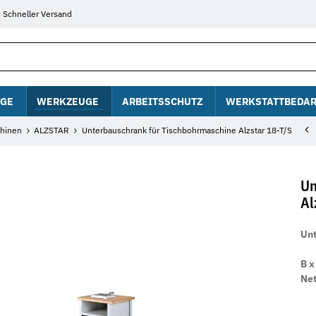
Schneller Versand
GE
WERKZEUGE
ARBEITSSCHUTZ
WERKSTATTBEDAR
hinen
ALZSTAR
Unterbauschrank für Tischbohrmaschine Alzstar 18-T/S
Un
Al
Unt
B x
Net