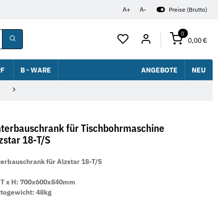
A+
A-
Preise (Brutto)
0
0,00 €
F
B - WARE
ANGEBOTE
NEU
terbauschrank für Tischbohrmaschine
zstar 18-T/S
erbauschrank für Alzstar 18-T/S
 T x H: 700x600x840mm
togewicht: 48kg