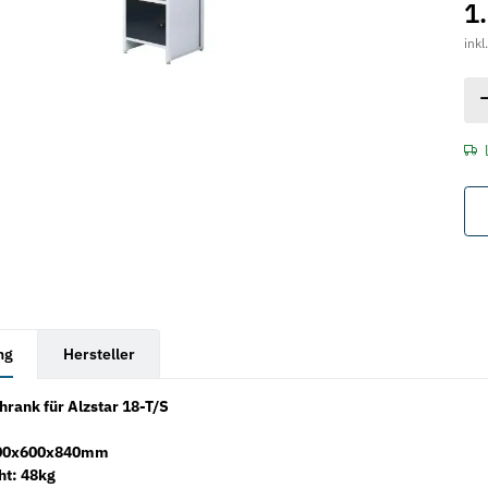
1
inkl
rkarten anzeigen
ng
Hersteller
rank für Alzstar 18-T/S
 700x600x840mm
ht: 48kg