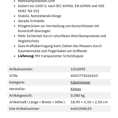
Mehrkomponenten-Griff
Isoliert bis 1000 V, nach IEC 60900, EN 60900 und VDE
0682 Teil 201
Stabile, feststehende Klinge
Gerade Schneide
Klingenrücken zur Vermeidung von Kurzschlüssen mit
Kunststoff überzogen
Mehr Sicherheit durch rutschfeste Weichkomponente und
Abgleitschutz
Gute Kraftübertragung beim Ziehen des Messers durch
Daumenmulde und Fingerhaken am Griffende
Lieferung:
Mit transparenter Schutzkappe
Artikelnummer:
1010095
GTIN:
4003773026563
Kategorie:
Kabelmesser
Hersteller:
Knipex
Artikelgewicht:
0,080
kg
Artikelmaß ( Länge × Breite × Höhe ):
18,90 × 4,30 × 2,50 cm
Ede Artikelnummer:
6601008635