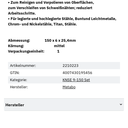
• Zum Reinigen und Vorpolieren von Oberflächen,
zum Verschleifen von Schweißnähten; reduziert
Arbeitsschritte.
• Für legierte und hochlegierte Stähle, Buntund Leichtmetalle,
Chrom- und Nickelstähle, Titan, Stähle.
Abmessung: 150 x 6 x 25,4mm
Körnung: mittel
Verpackungseinheit: 1
Artikelnummer:
2210223
GTIN:
4007430195456
Kategorie:
KNSE 9-150 Set
Hersteller:
Metabo
Hersteller