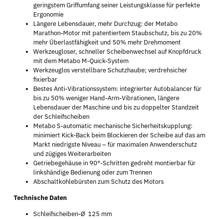
geringstem Griffumfang seiner Leistungsklasse für perfekte
Ergonomie
Längere Lebensdauer, mehr Durchzug: der Metabo
Marathon-Motor mit patentiertem Staubschutz, bis zu 20%
mehr Überlastfähigkeit und 50% mehr Drehmoment
Werkzeugloser, schneller Scheibenwechsel auf Knopfdruck
mit dem Metabo M-Quick-System
Werkzeuglos verstellbare Schutzhaube; verdrehsicher
fixierbar
Bestes Anti-Vibrationssystem: integrierter Autobalancer für
bis zu 50% weniger Hand-Arm-Vibrationen, längere
Lebensdauer der Maschine und bis zu doppelter Standzeit
der Schleifscheiben
Metabo S-automatic mechanische Sicherheitskupplung:
minimiert Kick-Back beim Blockieren der Scheibe auf das am
Markt niedrigste Niveau – für maximalen Anwenderschutz
und zügiges Weiterarbeiten
Getriebegehäuse in 90°-Schritten gedreht montierbar für
linkshändige Bedienung oder zum Trennen
Abschaltkohlebürsten zum Schutz des Motors
Technische Daten
Schleifscheiben-Ø 125 mm