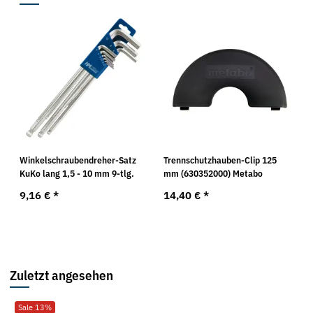
Winkelschraubendreher-Satz
Trennschutzhauben-Clip 125
KuKo lang 1,5 - 10 mm 9-tlg.
mm (630352000) Metabo
9,16 €
*
14,40 €
*
Zuletzt angesehen
Sale 13%