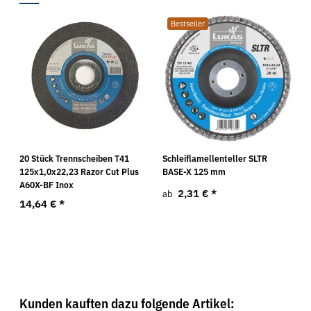
Bestseller
20 Stück Trennscheiben T41
Schleiflamellenteller SLTR
125x1,0x22,23 Razor Cut Plus
BASE-X 125 mm
A60X-BF Inox
2,31 €
*
ab
14,64 €
*
Kunden kauften dazu folgende Artikel: