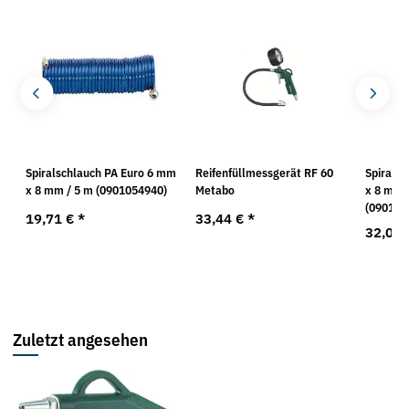
1
Spiralschlauch PA Euro 6 mm
Reifenfüllmessgerät RF 60
Spirals
8)
x 8 mm / 5 m (0901054940)
Metabo
x 8 mm 
(090105
19,71 €
*
33,44 €
*
32,07
Zuletzt angesehen