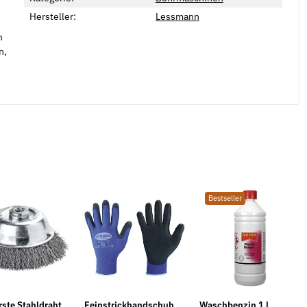
Hersteller:
Lessmann
n
n,
Bestseller
rste Stahldraht
Feinstrickhandschuh
Waschbenzin 1 l