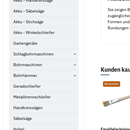
Akku - Handkreissäge
Sie zeigen 
Akku - Säbelsäge
zugängliche
Formen und 
Akku - Stichsäge
Rundungen u
Akku - Winkelschleifer
Gartengeräte
Schlagbohrmaschinen
Bohrmaschinen
Kunden kau
Bohrhämmer
Bestseller
Geradschleifer
Metalltrennschleifer
Handkreissägen
Säbelsäge
Emaillelackpins
Hobel