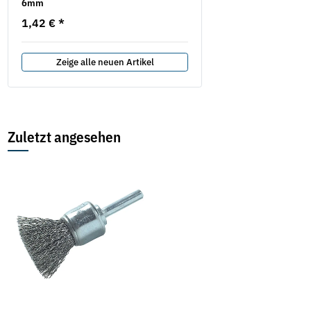
6mm
Schleifhülsen
1,42 €
*
5,49 €
*
Zeige alle neuen Artikel
Zuletzt angesehen