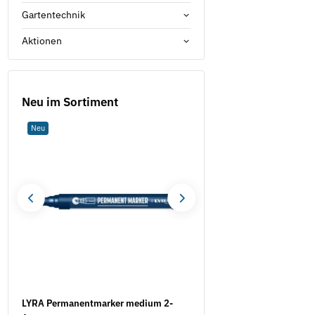
Gartentechnik
Aktionen
Neu im Sortiment
Neu
Neu
LYRA Permanentmarker medium 2-
Werkzeugaufnahme STZY