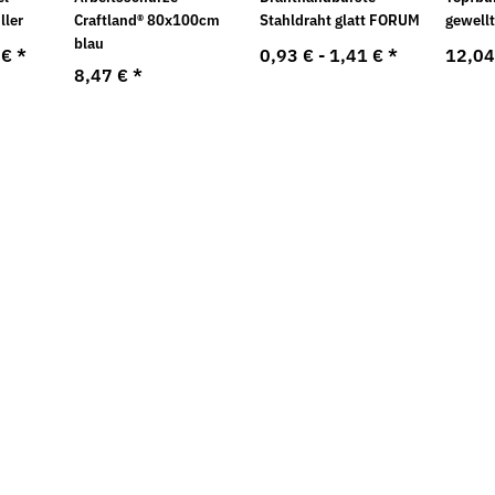
ller
Craftland® 80x100cm
Stahldraht glatt FORUM
gewell
blau
 €
*
0,93 € -
1,41 €
*
12,04
8,47 €
*