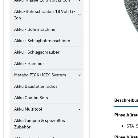
Akku-Klasse 10,8 Volt Li-Ion
Akku-Bohrschrauber 18 Volt Li-
Ion
Akku - Bohrmaschine
Akku - Schlagbohrmaschinen
Akku - Schlagschrauber
Akku - Hämmer
Metabo PICK+MIX-System
Akku Baustellenradios
weitere Registe
Akku Combo Sets
Beschreibu
Akku Multitool
Pinselbürs
Akku Lampen & spezielles
STA-S
Zubehör
Pinselbürst