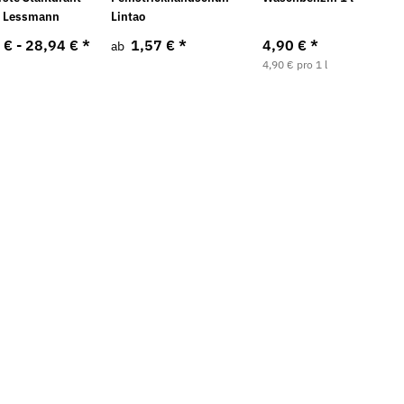
t Lessmann
Lintao
 € -
28,94 €
*
1,57 €
*
4,90 €
*
ab
4,90 € pro 1 l