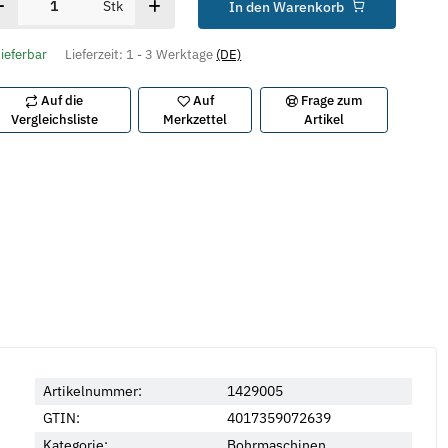
Stk
In den Warenkorb
lieferbar
Lieferzeit:
1 - 3 Werktage
(DE)
Auf die
Auf
Frage zum
Vergleichsliste
Merkzettel
Artikel
Artikelnummer:
1429005
GTIN:
4017359072639
Kategorie:
Bohrmaschinen