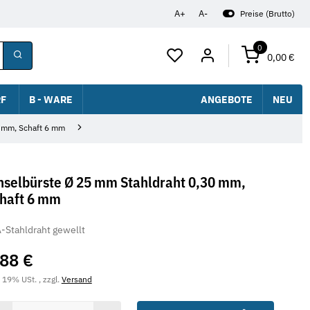
A+
A-
Preise (Brutto)
0
0,00 €
F
B - WARE
ANGEBOTE
NEU
0 mm, Schaft 6 mm
nselbürste Ø 25 mm Stahldraht 0,30 mm,
haft 6 mm
-Stahldraht gewellt
,88 €
. 19% USt. , zzgl.
Versand