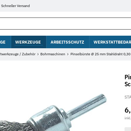
Schneller Versand
GE
WERKZEUGE
ARBEITSSCHUTZ
WERKSTATTBEDAR
ftwerkzeuge / Zubehör
Bohrmaschinen
Pinselbürste Ø 25 mm Stahldraht 0,3
Pi
Sc
STA
6
inkl